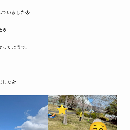
でいました🌟
🌟
かったようで、
した🌸