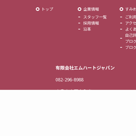
トップ
企業情報
すみ
スタッフ一覧
ご利
採用情報
アク
沿革
よく
自己
プロ
ブロ
有限会社エムハートジャパン
082-296-8988
広島市中区舟入南3-4-1-808
プライバシーポリシー