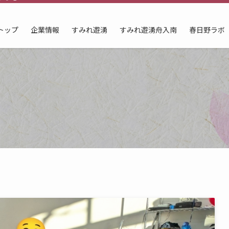
トップ
企業情報
すみれ遊湧
すみれ遊湧舟入南
春日野ラボ