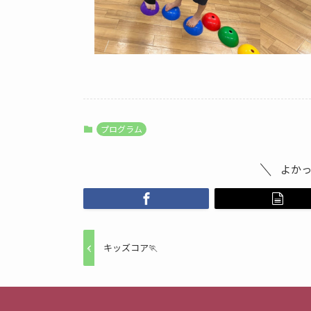
プログラム
よか
キッズコア🏃