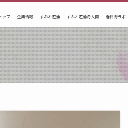
トップ
企業情報
すみれ遊湧
すみれ遊湧舟入南
春日野ラボ