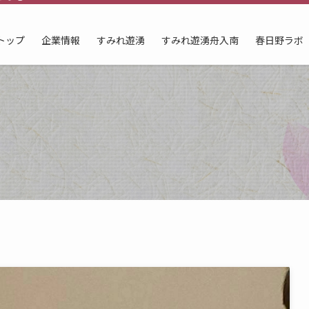
トップ
企業情報
すみれ遊湧
すみれ遊湧舟入南
春日野ラボ