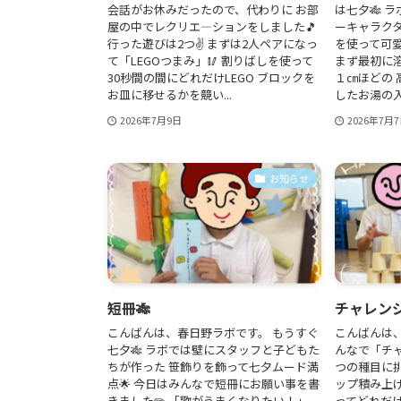
会話がお休みだったので、代わりに お部
は七夕🎋 
屋の中でレクリエ―ションをしました🎵
ーキャラク
行った遊びは2つ✌ まずは2人ペアになっ
を使って可愛
て「LEGOつまみ」🥢 割りばしを使って
まず最初に
30秒間の間にどれだけLEGO ブロックを
１㎝ほどの
お皿に移せるかを競い...
したお湯の入れ
2026年7月9日
2026年7月
お知らせ
短冊🎋
チャレンジ
こんばんは、春日野ラボです。 もうすぐ
こんばんは
七夕🎋 ラボでは壁にスタッフと子どもた
んなで「チャ
ちが作った 笹飾りを飾って七夕ムード満
つの種目に挑
点🌟 今日はみんなで短冊にお願い事を書
ップ積み上げ
きました✏️ 「歌がうまくなりたい！」
ってどれだ