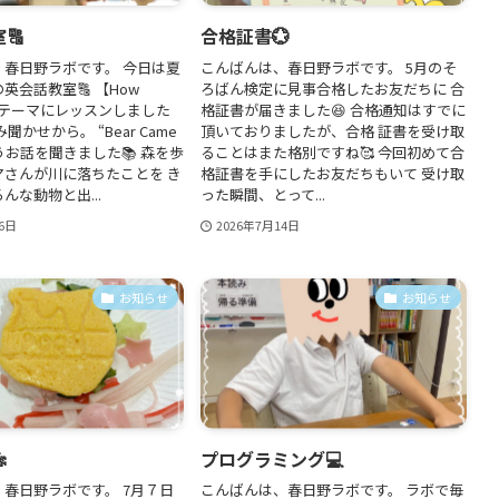
🔠
合格証書💮
、春日野ラボです。 今日は夏
こんばんは、春日野ラボです。 5月のそ
英会話教室🔠 【How
ろばん検定に見事合格したお友だちに 合
をテーマにレッスンしました
格証書が届きました😆 合格通知はすでに
み聞かせから。 “Bear Came
頂いておりましたが、合格 証書を受け取
いうお話を聞きました📚 森を歩
ることはまた格別ですね🥰 今回初めて合
マさんが川に落ちたことを き
格証書を手にしたお友だちもいて 受け取
んな動物と出...
った瞬間、とって...
6日
2026年7月14日
お知らせ
お知らせ

プログラミング💻
春日野ラボです。 7月７日
こんばんは、春日野ラボです。 ラボで毎