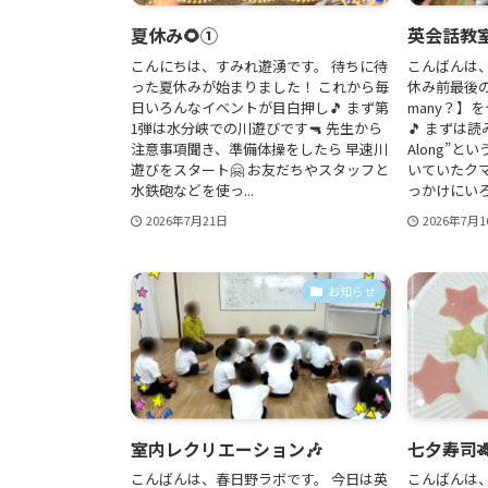
夏休み🌻①
英会話教室
こんにちは、すみれ遊湧です。 待ちに待
こんばんは
った夏休みが始まりました！ これから毎
休み前最後の
日いろんなイベントが目白押し🎵 まず第
many？】
1弾は水分峡での川遊びです🔫 先生から
🎵 まずは読
注意事項聞き、準備体操をしたら 早速川
Along”と
遊びをスタート🤗 お友だちやスタッフと
いていたク
水鉄砲などを使っ...
っかけにいろ
2026年7月21日
2026年7月1
お知らせ
室内レクリエーション🎶
七夕寿司
こんばんは、春日野ラボです。 今日は英
こんばんは、