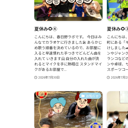
夏休み🌻④
夏休み🌻
こんにちは、春日野ラボです。 今日はみ
こんにちは
んなでカラオケに行きました🎤 あらかじ
町にある「キ
め歌う順番を決めているので、お部屋に
けしました
入ると早速慣れた手つきでどんどん曲を
ンやジャン
入れて いきます🤗 自分の入れた曲が流
ランコなど
れるとマイクを手に熱唱👏 スタンドマイ
ンや卓球、
クがあるお部屋で...
スポーツコーナ
2026年7月30日
2026年7月2
お知らせ