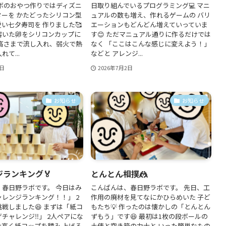
ラボのおやつ作りではディズニ
日取り組んでいるプログラミング💻 マニ
ターを かたどったシリコン型
ュアルの数も増え、作れるゲームの バリ
い七夕寿司を 作りました🥰
エーションもどんどん増えていっていま
溶いた卵をシリコンカップに
す😊 ただマニュアル通りに作るだけでは
 高さまで流し入れ、弱火で熱
なく 「ここはこんな感じに変えよう！」
て...
などと アレンジ...
7日
2026年7月2日
お知らせ
お知らせ
ランキング🏅
とんとん相撲🤼
、春日野ラボです。 今日はみ
こんばんは、春日野ラボです。 先日、工
レンジランキング！！」 2
作用の廃材を見てなにかひらめいた 子ど
戦しました😆 まずは「紙コ
もたち💡 作ったのは懐かしの「とんとん
チャレンジ‼」 2人ペアにな
ずもう」です😆 最初は1枚の段ボールの
け高く紙コップを積み 上げる
土俵と空き箱の力士と いった簡単なもの