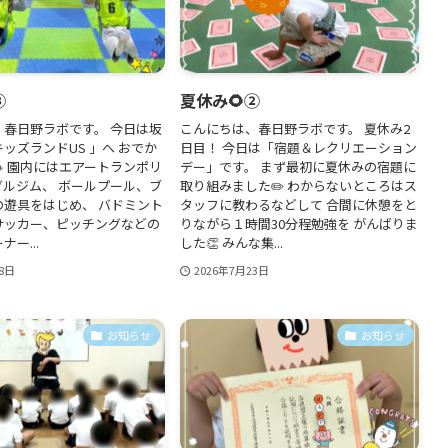
③
夏休み🌻②
、春日野ラボです。 今日は坂
こんにちは、春日野ラボです。 夏休み2
ッズランドUS 」へ おでか
日目！ 今日は「宿題＆レクリエーション
 園内にはエアートランポリ
デー」です。 まず最初に夏休みの宿題に
グルジム、 ボールプール、ブ
取り組みました✏️ わからないところはス
の遊具をはじめ、 バドミント
タッフに教わるなどして 合間に休憩をと
サッカー、ピッチングなどの
りながら１時間30分程勉強を がんばりま
ー...
した👏 みんな集...
8日
2026年7月23日
お知らせ
お知らせ