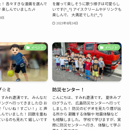
た！ 各々すきな漫画を選んで
を握って楽しそうに歌う様子は可愛らし
 楽しんでいました🎶
いです(^_^) アイスクリームやドリンクも
楽しんで、 大満足でした(^_^)
9日
2023年8月24日
イベント
イベント
グ☆ミ
防災センター！
、すみれ遊湧です。 みんなだ
こんにちは、すみれ遊湧です。 夏休みプ
ングへ行ってきました😊 お
ログラムで、 広島防災センターへ行って
で「いいね！すごい！」と 声
しました！ 防災のビデオを見たり煙が出
しんでいました！ 回数を重ね
る所から 避難する体験や 地震体験など
ているのも見れて 嬉しいです
も経験しました。 学校で学びますが、実
際に防災センターへ行き、 体験して学ぶ