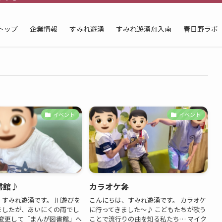
トップ
企業情報
すみれ遊湧
すみれ遊湧舟入南
春日野ラボ
イベント
イベント
書館♪
カラオケ🎤
、すみれ遊湧です。 川遊びを
こんにちは、すみれ遊湧です。 カラオケ
ましたが、あいにくの雨でし
に行ってきました～♪ こどもたちが歌う
を変更して「まんが図書館」へ
ことで流行りの曲を知る私たち… マイク