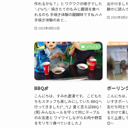
作れるかな？」と ワクワクの様子でした
出かけまし
＼(^o^)／ 焼きたてのもみじ饅頭を食べ
静かに読んで
れるのも 手焼き体験の醍醐味ですね🎶🎶
2023年8月2
手焼き体験のあと...
2023年8月31日
イベント
BBQ🍖
ボーリン
こんにちは、すみれ遊湧です。 こどもた
こんにちは
ちもスタッフも楽しみにしていた BBQへ
いすきボーリ
行ってきました(^_^)♪ 夏と言えばBBQ！
友だち同士
(笑) みんなルールを守って同じテーブル
をかけて楽
のお友達と ワイワイしながらお肉や野菜
ると上達し
をモリモリ食べていました♪
😌✨