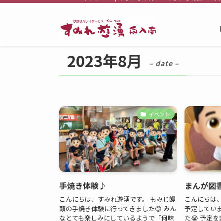
すみれ遊湧舟入南トップ
2023年
8月
2023年8月
– date –
イベント
手焼き体験♪
まんが図
こんにちは、すみれ遊湧です。 もみじ饅
こんにちは
頭の手焼き体験に行ってきました😊 みん
予定してい
なとても楽しみにしているようで「何味
た😭 予定