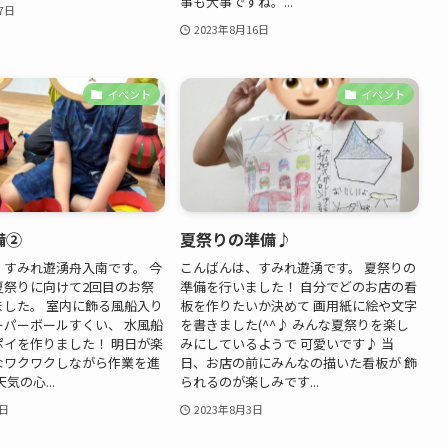
事も大事ですね。...
7日
2023年8月16日
イベント
イベント
備②
夏祭りの準備♪
、すみれ遊湧舟入南です。 今
こんばんは、すみれ遊湧です。 夏祭りの
夏祭りに向けて2回目のお祭
準備を行いました！ 自分でどのお店の看
ました。 室内に飾る風船入り
板を作りたいか決めて 画用紙に絵や文字
ーパーボールすくい、 水風船
を書きました(^^♪ みんな夏祭りを楽し
ポイを作りました！ 明日が楽
みにしているようで 可愛いです♪ 当
なワクワクしながら作業を進
日、お店の前にみんなの描いた看板が 飾
気の心...
られるのが楽しみです...
8日
2023年8月3日