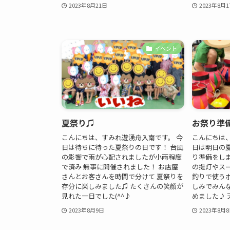
2023年8月21日
2023年8月1
イベント
夏祭り♫
お祭り準
こんにちは、すみれ遊湧舟入南です。 今
こんにちは
日は待ちに待った夏祭りの日です！ 台風
日は明日の
の影響で雨が心配されましたが小雨程度
り準備をし
で済み 無事に開催されました！ お店屋
の提灯やス
さんとお客さんを時間で分けて 夏祭りを
釣りで使う
存分に楽しみました♫ たくさんの笑顔が
しみでみん
見れた一日でした(^^♪
めました♪ 天
2023年8月9日
2023年8月