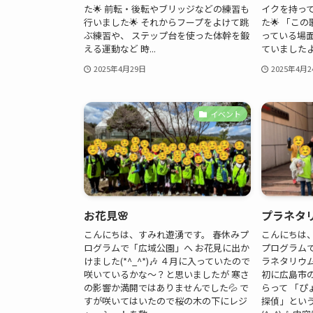
た🌟 前転・後転やブリッジなどの練習も
イクを持っ
行いました🌟 それからフープをよけて跳
た🌟 「こ
ぶ練習や、 ステップ台を使った体幹を鍛
っている場面
える運動など 時...
ていました
2025年4月29日
2025年4月2
イベント
お花見🌸
プラネタリ
こんにちは、すみれ遊湧です。 春休みプ
こんにちは
ログラムで「広域公園」へ お花見に出か
プログラム
けました(*^_^*)🎶 ４月に入っていたので
ラネタリウム
咲いているかな～？と思いましたが 寒さ
初に広島市
の影響か満開ではありませんでした💦 で
らって 「
すが咲いてはいたので桜の木の下にレジ
探偵」とい