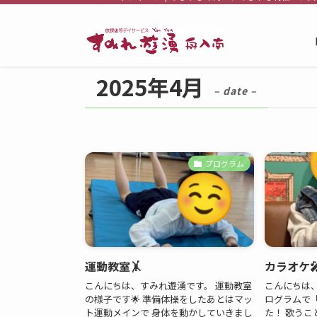
すみれ遊湧舟入南トップ
2025年
4月
2025年4月
– date –
プログラム
運動教室🤸
カラオケ
こんにちは、すみれ遊湧です。 運動教室
こんにちは
の様子です🌟 準備体操をしたあとはマッ
ログラムで
ト運動メインで 身体を動かしていきまし
た！ 歌うこ