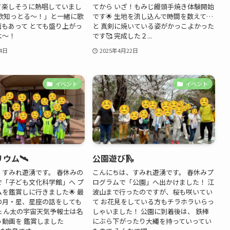
て楽しそうに熱唱していまし
てから いざ！もみじ饅頭手焼き体験開始
の歌知っとる～！」と一緒に歌
です🌟 生地を流し込んで時間を数えて…
もあって とても盛り上がっ
と 真剣に焼いている姿がかっこよかった
よ～！
です🥰 完成した２...
4日
2025年4月22日
イベント
イベント
ウム🛰️
公園遊び🛝
、すみれ遊湧です。 春休みの
こんにちは、すみれ遊湧です。 春休みプ
で「子ども文化科学館」へ プ
ログラムで「公園」へ出かけました！ 江
を鑑賞しに行きました🌟 最
波山まで行ったのですが、桜も咲いてい
の月・星、星座の話をしても
て お花見をしている方もチラホラいらっ
ぴょん太の宇宙天気予報士は名
しゃいました！ 公園に到着後は、 鉄棒
う動画を 鑑賞しました
にぶら下がったり大繩を持っていってい