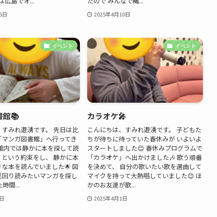
容は広島でオ...
たので みんなで縄...
5日
2025年4月10日
イベント
イベント
館📚
カラオケ🎤
、すみれ遊湧です。 先日は比
こんにちは、すみれ遊湧です。 子どもた
「マンガ図書館」へ行ってき
ちが待ちに待っていた春休みが いよいよ
「館内では静かに本を探して読
スタートしました😊 春休みプログラムで
」という約束をし、 静かに本
「カラオケ」へ出かけました🎶 歌う順番
な本を読んでいました🌟 図
を決めて、 自分の歌いたい歌を選曲して
見回り読みたいマンガを探し
マイクを持って大熱唱していました😊 ほ
時間...
かのお友達が歌...
3日
2025年4月1日