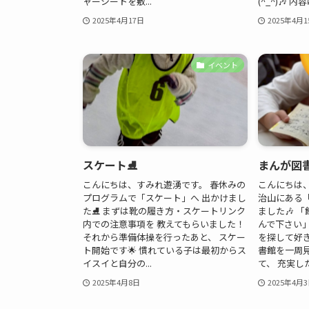
ャーシートを敷...
(^_^)🎶 内
2025年4月17日
2025年4月1
イベント
スケート⛸
まんが図書
こんにちは、すみれ遊湧です。 春休みの
こんにちは
プログラムで「スケート」へ 出かけまし
治山にある
た⛸ まずは靴の履き方・スケートリンク
ました🎶 
内での注意事項を 教えてもらいました！
んで下さい
それから準備体操を行ったあと、 スケー
を探して好き
ト開始です🌟 慣れている子は最初からス
書館を一周
イスイと自分の...
て、 充実した
2025年4月8日
2025年4月