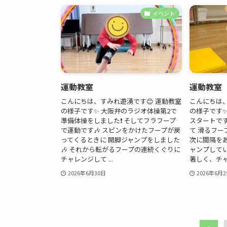
イベント
運動教室
運動教室
こんにちは、すみれ遊湧です😊 運動教室
こんにちは、
の様子です✨ 大阪弁のラジオ体操第2で
の様子です
準備体操をしました❗ そしてフラフープ
スタートです
で運動です🎶 スピンをかけたフープが戻
て 滑るフー
ってくるときに 開脚ジャンプをしました
次に間隔を
🎶 それから転がるフープの連続くぐりに
ャンプして
チャレンジして ...
著しく、チャ.
2026年6月30日
2026年6月2