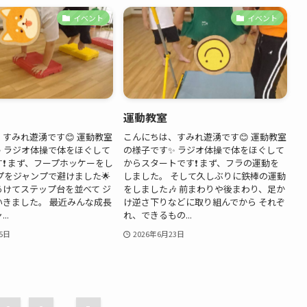
イベント
イベント
運動教室
すみれ遊湧です😊 運動教室
こんにちは、すみれ遊湧です😊 運動教室
✨ ラジオ体操で体をほぐして
の様子です✨ ラジオ体操で体をほぐして
❗ まず、フープホッケーをし
からスタートです❗ まず、フラの運動を
プをジャンプで避けました🌟
しました。 そして久しぶりに鉄棒の運動
あけてステップ台を並べて ジ
をしました🎶 前まわりや後まわり、足か
いきました。 最近みんな成長
け逆さ下りなどに取り組んでから それぞ
..
れ、できるもの...
5日
2026年6月23日