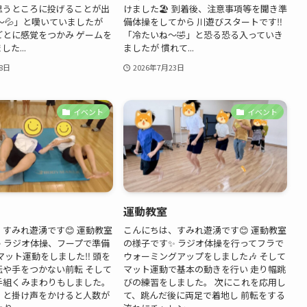
思うところに投げることが出
けました🏖️ 到着後、注意事項等を聞き準
～💦」と嘆いていましたが
備体操をしてから 川遊びスタートです‼️
ごとに感覚をつかみ ゲームを
「冷たいね〜🤣」と恐る恐る入っていき
た...
ましたが 慣れて...
8日
2026年7月23日
イベント
イベント
運動教室
すみれ遊湧です😊 運動教室
こんにちは、すみれ遊湧です😊 運動教室
 ラジオ体操、フープで準備
の様子です✨ ラジオ体操を行ってフラで
マット運動をしました‼️ 頭を
ウォーミングアップをしました🎶 そして
転や手をつかない前転 そして
マット運動で基本の動きを行い 走り幅跳
手組くみまわりもしました。
びの練習をしました。 次にこれを応用し
」と掛け声をかけると人数が
て、跳んだ後に両足で着地し 前転をする