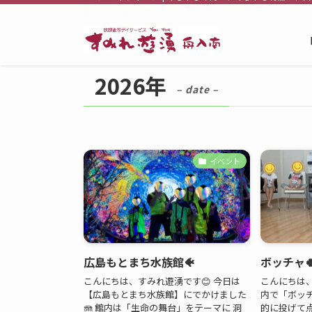
すみれ遊湧舟入南トップ
2026年
2026年
– date –
イベント
広島もとまち水族館🐠
ボッチャ
こんにちは、すみれ遊湧です😊 今日は
こんにちは、
【広島もとまち水族館】にでかけました
内で「ボッ
🪼 館内は「生命の舞台」をテーマに 洞
的に投げて点