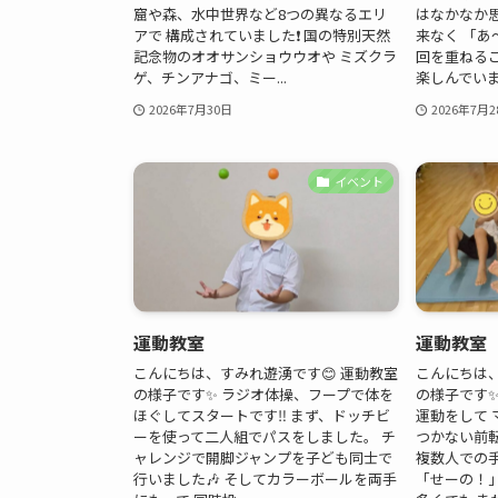
窟や森、水中世界など8つの異なるエリ
はなかなか
アで 構成されていました❗ 国の特別天然
来なく 「あ
記念物のオオサンショウウオや ミズクラ
回を重ねる
ゲ、チンアナゴ、ミー...
楽しんでいまし
2026年7月30日
2026年7月2
イベント
運動教室
運動教室
こんにちは、すみれ遊湧です😊 運動教室
こんにちは、
の様子です✨ ラジオ体操、フープで体を
の様子です✨
ほぐしてスタートです‼️ まず、ドッチビ
運動をして 
ーを使って二人組でパスをしました。 チ
つかない前
ャレンジで開脚ジャンプを子ども同士で
複数人での
行いました🎶 そしてカラーボールを両手
「せーの！