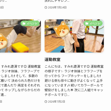
り...
流れにチャレン...
6日
2026年7月14日
イベント
イベント
運動教室
すみれ遊湧です😊 運動教室
こんにちは、すみれ遊湧です😊 運動教室
 ラジオ体操、フラフープで
の様子です✨ ラジオ体操とフラフープを
しました❗ そして、多数の
行ってから フープホッケーをしました❗
に敷いて 決められた色だけを
避ける側も徐々に動きがよくなって 上手
足で進んだり 両足をそれぞれ
になっています🎶 続いてカラーボールで
いて ホップしながらからだの
壁投げをしました🌟 次に二人組でキャッ
...
チボールです⚾...
7日
2026年7月2日