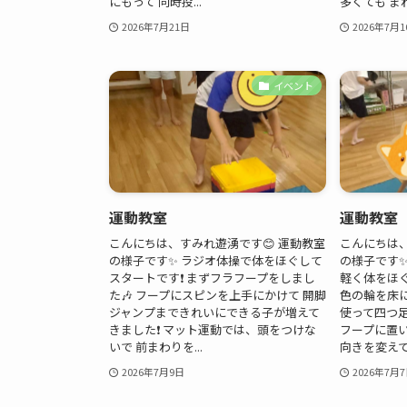
にもって 同時投...
多くても まわ
2026年7月21日
2026年7月1
イベント
運動教室
運動教室
こんにちは、すみれ遊湧です😊 運動教室
こんにちは、
の様子です✨ ラジオ体操で体をほぐして
の様子です✨
スタートです❗ まずフラフープをしまし
軽く体をほぐ
た🎶 フープにスピンを上手にかけて 開脚
色の輪を床
ジャンプまできれいにできる子が増えて
使って四つ
きました❗ マット運動では、頭をつけな
フープに置
いで 前まわりを...
向きを変えて進
2026年7月9日
2026年7月