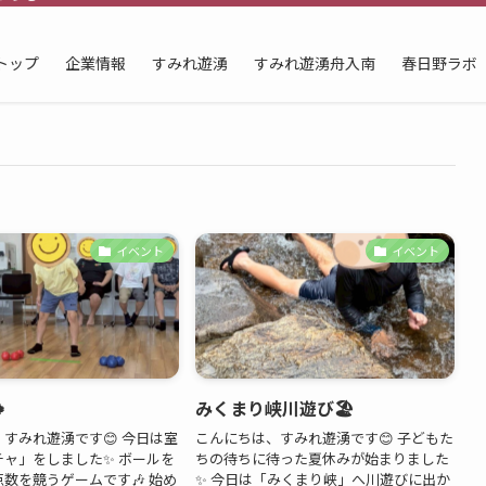
トップ
企業情報
すみれ遊湧
すみれ遊湧舟入南
春日野ラボ
イベント
イベント

みくまり峡川遊び🏖️
すみれ遊湧です😊 今日は室
こんにちは、すみれ遊湧です😊 子どもた
チャ」をしました✨ ボールを
ちの待ちに待った夏休みが始まりました
数を競うゲームです🎶 始め
✨ 今日は「みくまり峡」へ川遊びに出か